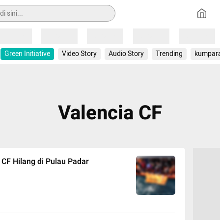
Loading
Loading
Loading
Loading
Loading
Green Initiative
Video Story
Audio Story
Trending
kumpar
Valencia CF
 CF Hilang di Pulau Padar