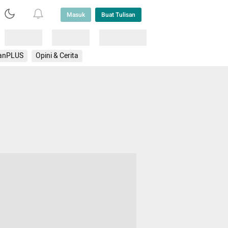
Masuk
Buat Tulisan
Loading
Loading
Lainnya
anPLUS
Opini & Cerita