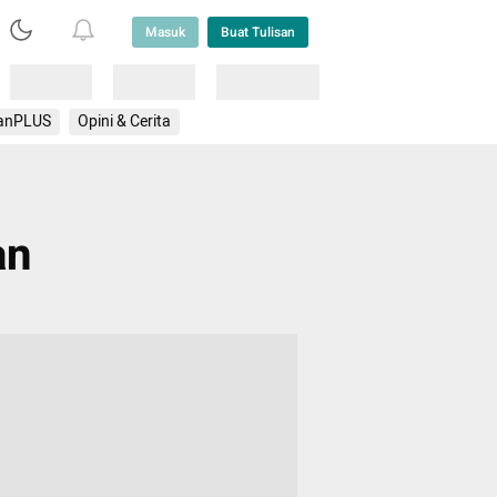
Masuk
Buat Tulisan
Loading
Loading
Lainnya
anPLUS
Opini & Cerita
an