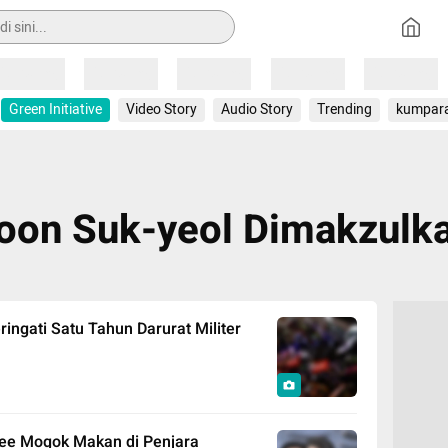
Loading
Loading
Loading
Loading
Loading
Green Initiative
Video Story
Audio Story
Trending
kumpar
oon Suk-yeol Dimakzulk
ringati Satu Tahun Darurat Militer
hee Mogok Makan di Penjara