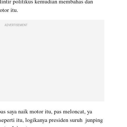
elintir politikus kemudian membahas dan 
tor itu.
ADVERTISEMENT
s saya naik motor itu, pas meloncat, ya 
eperti itu, logikanya presiden suruh  junping 