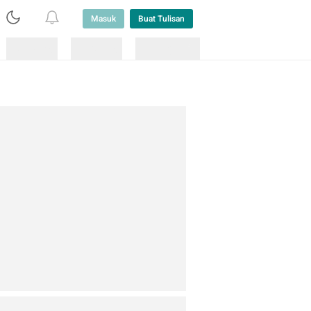
Masuk
Buat Tulisan
Loading
Loading
Lainnya