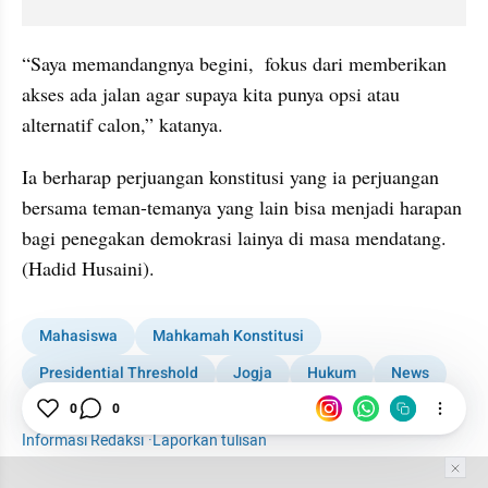
“Saya memandangnya begini,  fokus dari memberikan 
akses ada jalan agar supaya kita punya opsi atau 
alternatif calon,” katanya. 
Ia berharap perjuangan konstitusi yang ia perjuangan 
bersama teman-temanya yang lain bisa menjadi harapan 
bagi penegakan demokrasi lainya di masa mendatang. 
(Hadid Husaini).
Mahasiswa
Mahkamah Konstitusi
Presidential Threshold
Jogja
Hukum
News
Kabar Daerah
Yogyakarta
UU Pemilu Digugat
0
0
Informasi Redaksi
·
Laporkan tulisan
Tim Editor
Editor Section