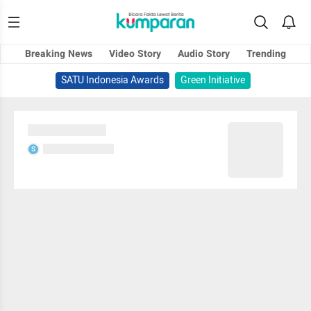
Breaking News
Video Story
Audio Story
Trending
SATU Indonesia Awards
Green Initiative
Sedang memuat...
Sedang memuat...
S