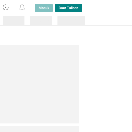
Masuk
Buat Tulisan
Loading
Loading
Lainnya