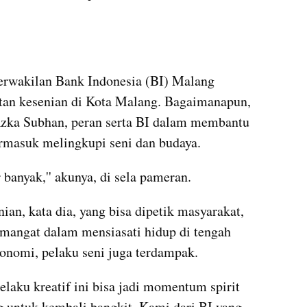
erwakilan Bank Indonesia (BI) Malang 
an kesenian di Kota Malang. Bagaimanapun, 
zka Subhan, peran serta BI dalam membantu 
ermasuk melingkupi seni dan budaya. 
r banyak,'' akunya, di sela pameran.
an, kata dia, yang bisa dipetik masyarakat, 
emangat dalam mensiasati hidup di tengah 
konomi, pelaku seni juga terdampak. 
laku kreatif ini bisa jadi momentum spirit 
g untuk kembali bangkit. Kami dari BI yang 