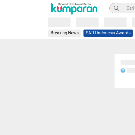
Pencarian
Loading
Loading
Loading
Breaking News
SATU Indonesia Awards
Sedang
Seda
S