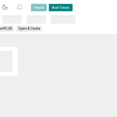
Masuk
Buat Tulisan
Loading
Loading
Lainnya
anPLUS
Opini & Cerita