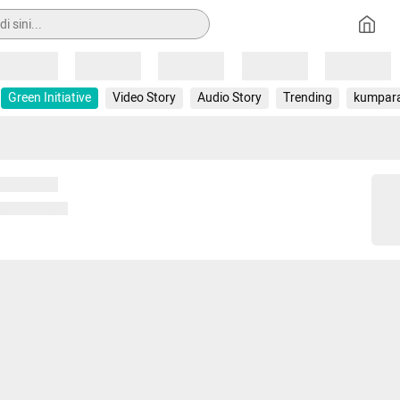
Loading
Loading
Loading
Loading
Loading
Green Initiative
Video Story
Audio Story
Trending
kumpar
 memuat...
ng memuat...