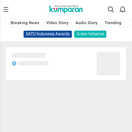
Breaking News
Video Story
Audio Story
Trending
SATU Indonesia Awards
Green Initiative
Sedang memuat...
Sedang memuat...
S