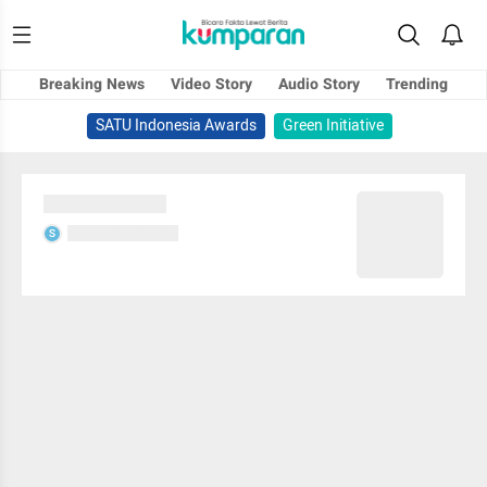
Breaking News
Video Story
Audio Story
Trending
SATU Indonesia Awards
Green Initiative
Sedang memuat...
Sedang memuat...
S