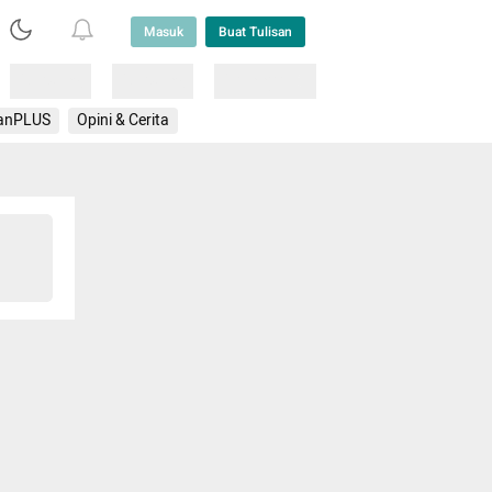
Masuk
Buat Tulisan
Loading
Loading
Lainnya
anPLUS
Opini & Cerita