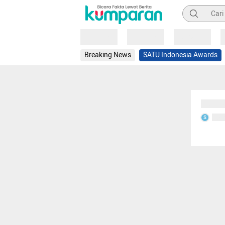
Pencarian
Loading
Loading
Loading
Breaking News
SATU Indonesia Awards
Sedang
Seda
S