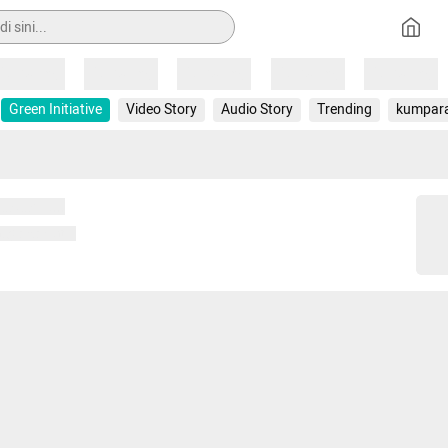
Loading
Loading
Loading
Loading
Loading
Green Initiative
Video Story
Audio Story
Trending
kumpar
 memuat...
ng memuat...