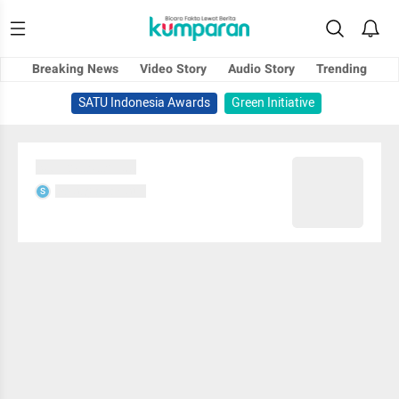
Breaking News
Video Story
Audio Story
Trending
SATU Indonesia Awards
Green Initiative
Sedang memuat...
Sedang memuat...
S