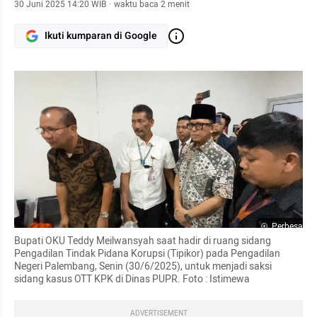
30 Juni 2025 14:20 WIB
·
waktu baca 2 menit
Ikuti kumparan di Google
Perbesar
Bupati OKU Teddy Meilwansyah saat hadir di ruang sidang 
Pengadilan Tindak Pidana Korupsi (Tipikor) pada Pengadilan 
Negeri Palembang, Senin (30/6/2025), untuk menjadi saksi 
sidang kasus OTT KPK di Dinas PUPR. Foto : Istimewa
ADVERTISEMENT