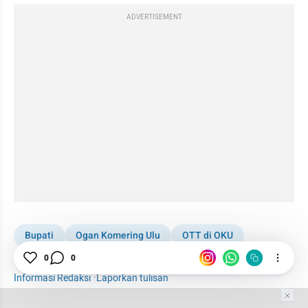
ADVERTISEMENT
Bupati
Ogan Komering Ulu
OTT di OKU
0
0
Kabar Daerah
1001 media online
Informasi Redaksi
·
Laporkan tulisan
Tim Editor
Editor Section