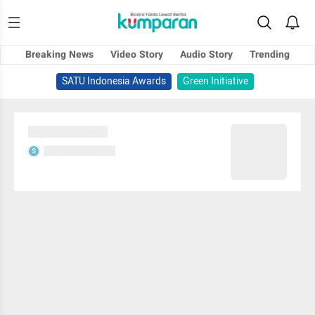
Breaking News
Video Story
Audio Story
Trending
SATU Indonesia Awards
Green Initiative
Sedang memuat...
Sedang memuat...
S