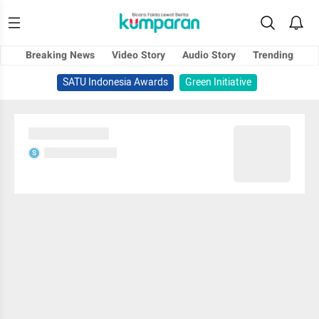
Breaking News
Video Story
Audio Story
Trending
SATU Indonesia Awards
Green Initiative
Sedang memuat...
Sedang memuat...
S