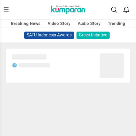
Breaking News
Video Story
Audio Story
Trending
SATU Indonesia Awards
Green Initiative
Sedang memuat...
Sedang memuat...
S