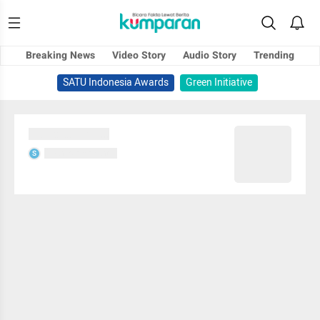
Breaking News
Video Story
Audio Story
Trending
SATU Indonesia Awards
Green Initiative
Sedang memuat...
Sedang memuat...
S