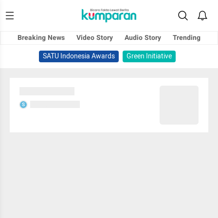
Breaking News
Video Story
Audio Story
Trending
SATU Indonesia Awards
Green Initiative
Sedang memuat...
Sedang memuat...
S