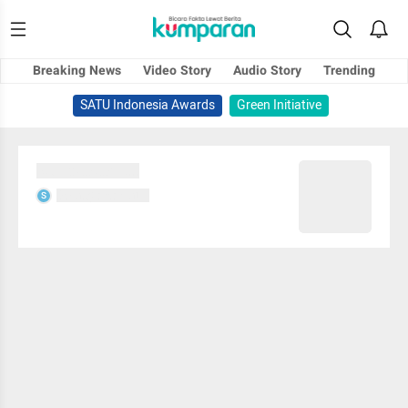
Breaking News
Video Story
Audio Story
Trending
SATU Indonesia Awards
Green Initiative
Sedang memuat...
Sedang memuat...
S