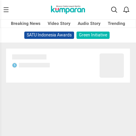
Breaking News
Video Story
Audio Story
Trending
SATU Indonesia Awards
Green Initiative
Sedang memuat...
Sedang memuat...
S