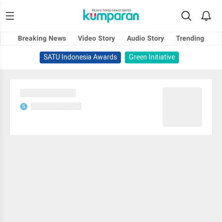
Breaking News
Video Story
Audio Story
Trending
SATU Indonesia Awards
Green Initiative
Sedang memuat...
Sedang memuat...
S