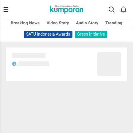
Breaking News
Video Story
Audio Story
Trending
SATU Indonesia Awards
Green Initiative
Sedang memuat...
Sedang memuat...
S