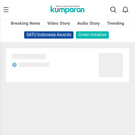
Breaking News
Video Story
Audio Story
Trending
SATU Indonesia Awards
Green Initiative
Sedang memuat...
Sedang memuat...
S