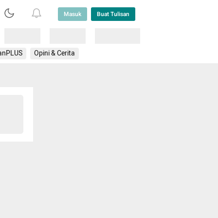
Masuk
Buat Tulisan
Loading
Loading
Lainnya
anPLUS
Opini & Cerita