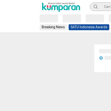
Pencarian
Loading
Loading
Loading
Breaking News
SATU Indonesia Awards
Sedang
Seda
S