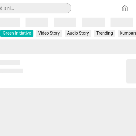
Loading
Loading
Loading
Loading
Loading
Green Initiative
Video Story
Audio Story
Trending
kumpar
 memuat...
ng memuat...