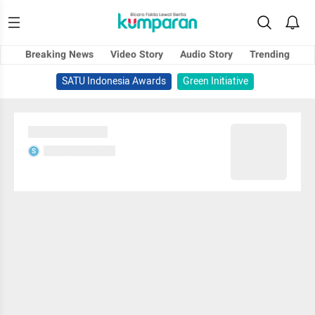
Breaking News
Video Story
Audio Story
Trending
SATU Indonesia Awards
Green Initiative
Sedang memuat...
Sedang memuat...
S