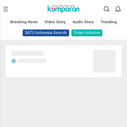
Breaking News
Video Story
Audio Story
Trending
SATU Indonesia Awards
Green Initiative
Sedang memuat...
Sedang memuat...
S