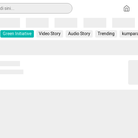
Loading
Loading
Loading
Loading
Loading
Green Initiative
Video Story
Audio Story
Trending
kumpar
 memuat...
ng memuat...