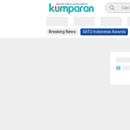
Pencarian
Loading
Loading
Loading
Breaking News
SATU Indonesia Awards
Sedang
Seda
S