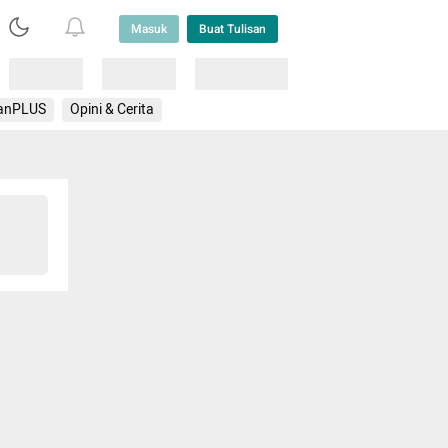
Masuk
Buat Tulisan
Loading
Loading
Lainnya
anPLUS
Opini & Cerita