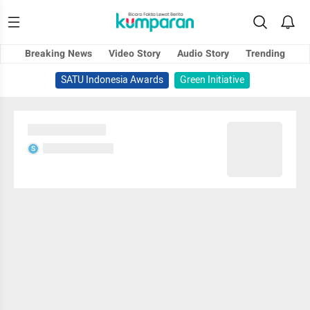
Breaking News
Video Story
Audio Story
Trending
SATU Indonesia Awards
Green Initiative
Sedang memuat...
Sedang memuat...
S