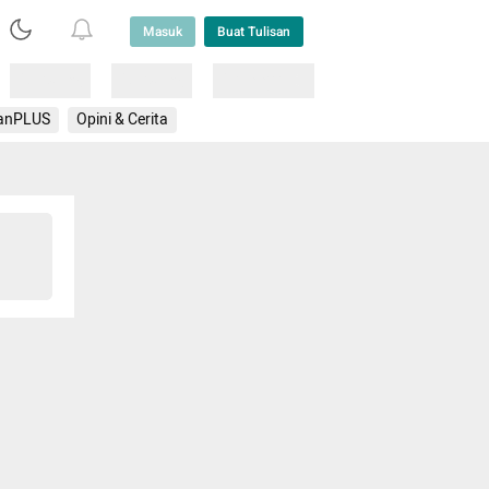
Masuk
Buat Tulisan
Loading
Loading
Lainnya
anPLUS
Opini & Cerita