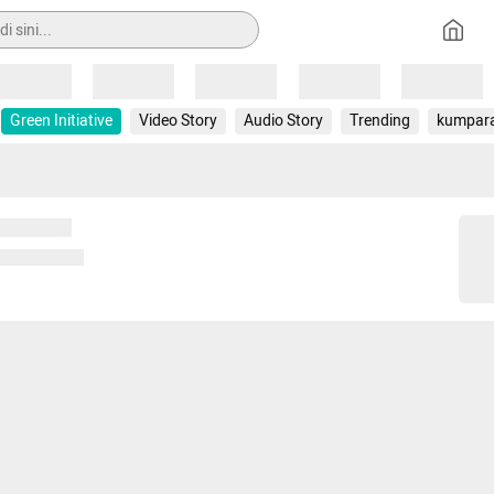
Loading
Loading
Loading
Loading
Loading
Green Initiative
Video Story
Audio Story
Trending
kumpar
 memuat...
ng memuat...