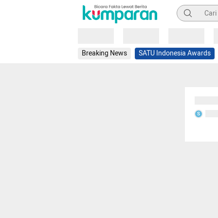
Pencarian
Loading
Loading
Loading
Breaking News
SATU Indonesia Awards
Sedang
Seda
S