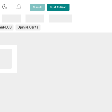
Masuk
Buat Tulisan
Loading
Loading
Lainnya
anPLUS
Opini & Cerita