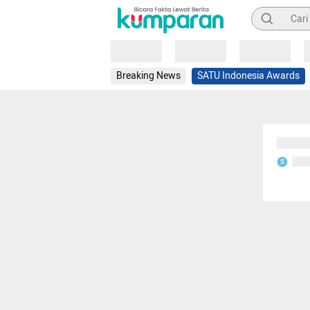
Pencarian
Loading
Loading
Loading
Breaking News
SATU Indonesia Awards
Sedang
Seda
S