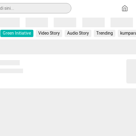
Loading
Loading
Loading
Loading
Loading
Green Initiative
Video Story
Audio Story
Trending
kumpar
 memuat...
ng memuat...