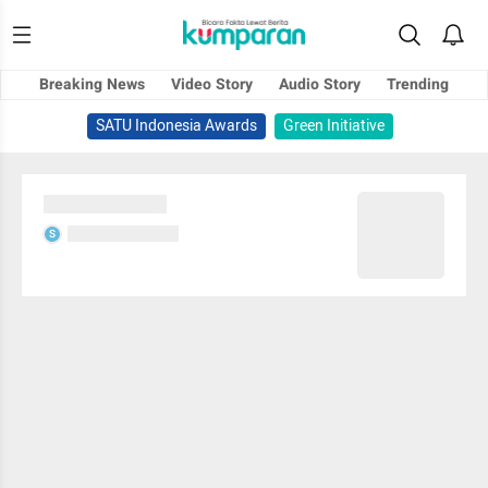
Breaking News
Video Story
Audio Story
Trending
SATU Indonesia Awards
Green Initiative
Sedang memuat...
Sedang memuat...
S