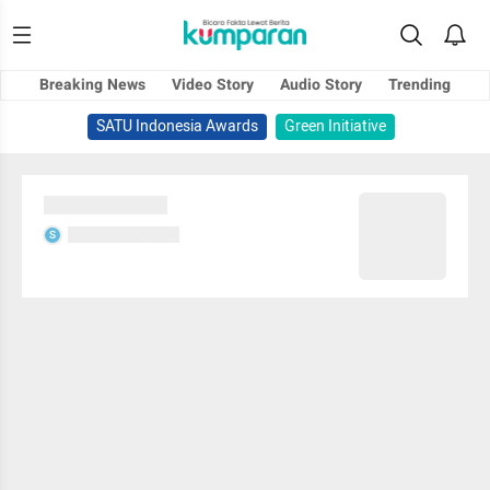
Breaking News
Video Story
Audio Story
Trending
SATU Indonesia Awards
Green Initiative
Sedang memuat...
Sedang memuat...
S