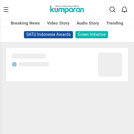
Breaking News
Video Story
Audio Story
Trending
SATU Indonesia Awards
Green Initiative
Sedang memuat...
Sedang memuat...
S