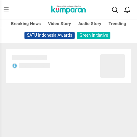
Breaking News
Video Story
Audio Story
Trending
SATU Indonesia Awards
Green Initiative
Sedang memuat...
Sedang memuat...
S