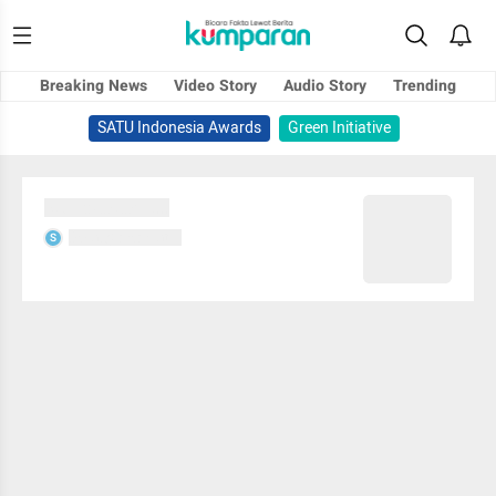
Breaking News
Video Story
Audio Story
Trending
SATU Indonesia Awards
Green Initiative
Sedang memuat...
Sedang memuat...
S