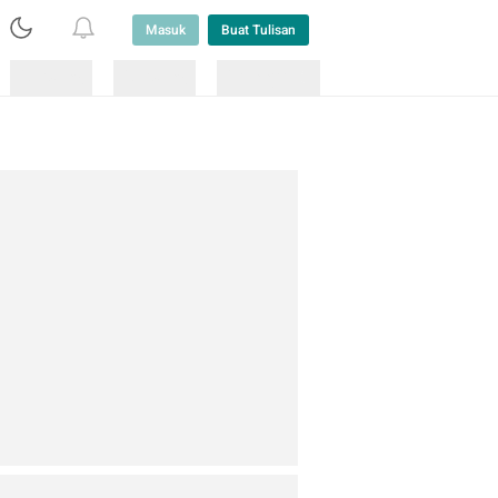
Masuk
Buat Tulisan
Loading
Loading
Lainnya