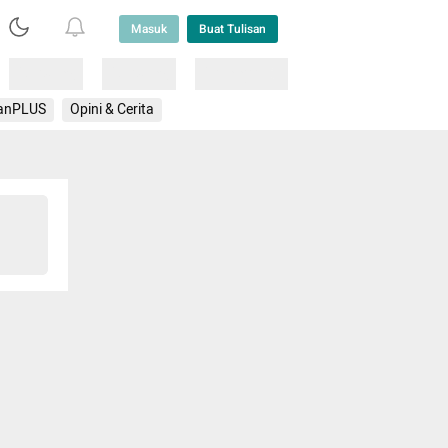
Masuk
Buat Tulisan
Loading
Loading
Lainnya
anPLUS
Opini & Cerita