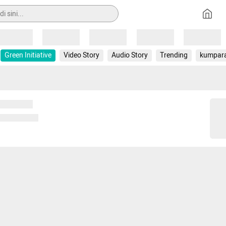
Loading
Loading
Loading
Loading
Loading
Green Initiative
Video Story
Audio Story
Trending
kumpar
 memuat...
ng memuat...