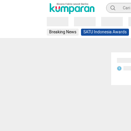
Pencarian
Loading
Loading
Loading
Breaking News
SATU Indonesia Awards
Sedang
Seda
S