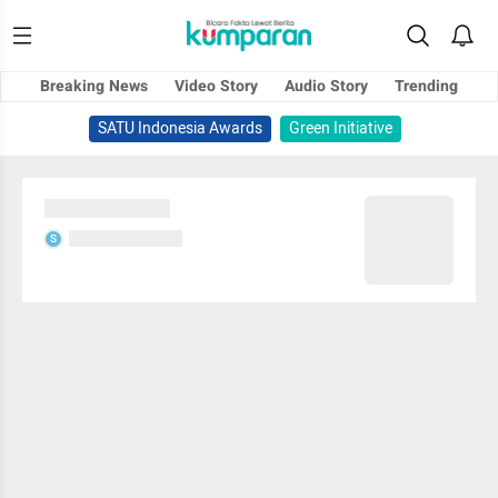
Breaking News
Video Story
Audio Story
Trending
SATU Indonesia Awards
Green Initiative
Sedang memuat...
Sedang memuat...
S