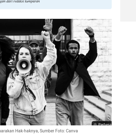
ngan dari redaksi kumparan
Perbesar
yuarakan Hak-haknya, Sumber Foto: Canva