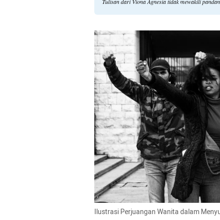
Tulisan dari Viona Agnesia tidak mewakili panda
Ilustrasi Perjuangan Wanita dalam Men