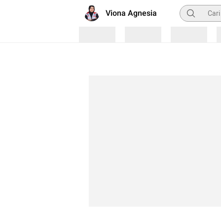
Pencarian
Viona Agnesia
Loading
Loading
Loading