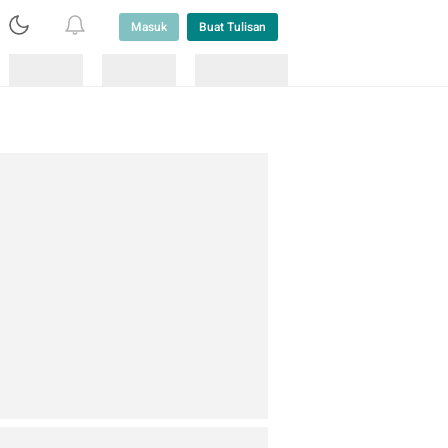
Masuk
Buat Tulisan
Loading
Loading
Lainnya