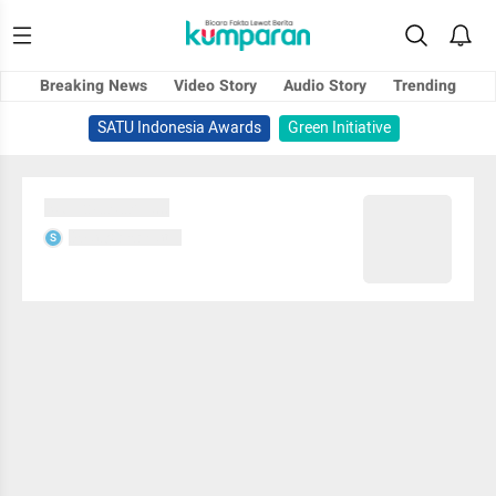
Breaking News
Video Story
Audio Story
Trending
SATU Indonesia Awards
Green Initiative
Sedang memuat...
Sedang memuat...
S