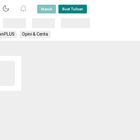
Masuk
Buat Tulisan
Loading
Loading
Lainnya
anPLUS
Opini & Cerita