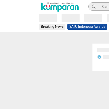
Pencarian
Loading
Loading
Loading
Breaking News
SATU Indonesia Awards
Sedang
Seda
S