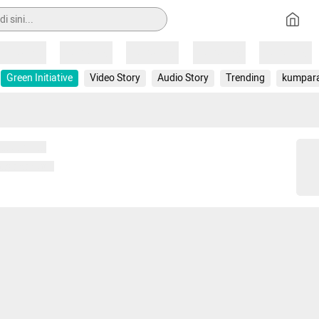
Loading
Loading
Loading
Loading
Loading
Green Initiative
Video Story
Audio Story
Trending
kumpar
 memuat...
ng memuat...