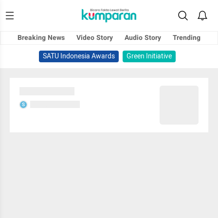
Breaking News
Video Story
Audio Story
Trending
SATU Indonesia Awards
Green Initiative
Sedang memuat...
Sedang memuat...
S