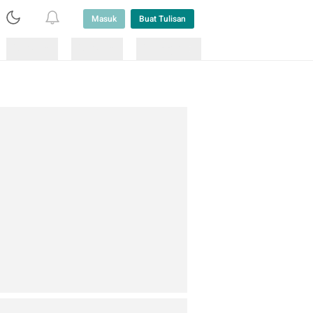
Masuk
Buat Tulisan
Loading
Loading
Lainnya