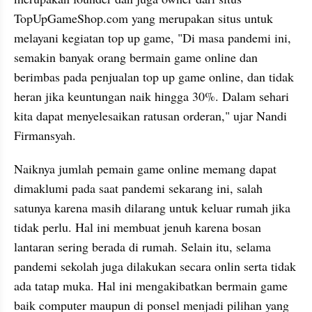
TopUpGameShop.com yang merupakan situs untuk 
melayani kegiatan top up game, "Di masa pandemi ini, 
semakin banyak orang bermain game online dan 
berimbas pada penjualan top up game online, dan tidak 
heran jika keuntungan naik hingga 30%. Dalam sehari 
kita dapat menyelesaikan ratusan orderan," ujar Nandi 
Firmansyah.
Naiknya jumlah pemain game online memang dapat 
dimaklumi pada saat pandemi sekarang ini, salah 
satunya karena masih dilarang untuk keluar rumah jika 
tidak perlu. Hal ini membuat jenuh karena bosan 
lantaran sering berada di rumah. Selain itu, selama 
pandemi sekolah juga dilakukan secara onlin serta tidak 
ada tatap muka. Hal ini mengakibatkan bermain game 
baik computer maupun di ponsel menjadi pilihan yang 