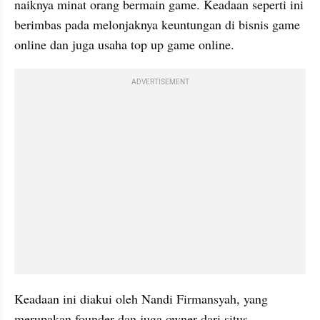
naiknya minat orang bermain game. Keadaan seperti ini 
berimbas pada melonjaknya keuntungan di bisnis game 
online dan juga usaha top up game online.
ADVERTISEMENT
Keadaan ini diakui oleh Nandi Firmansyah, yang 
merupakan founder dan juga owner dari situs 