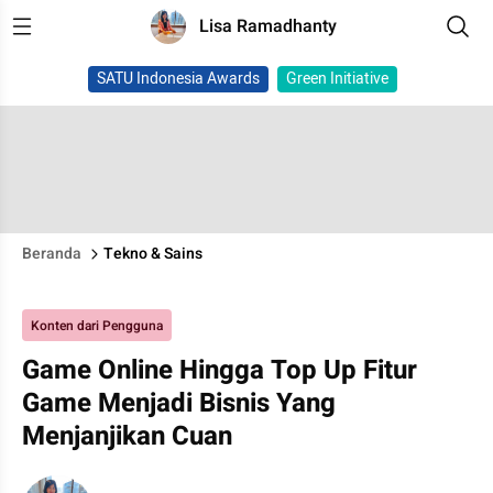
Lisa Ramadhanty
SATU Indonesia Awards
Green Initiative
Beranda
Tekno & Sains
Konten dari Pengguna
Game Online Hingga Top Up Fitur
Game Menjadi Bisnis Yang
Menjanjikan Cuan