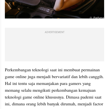
Perbesar
ADVERTISEMENT
Perkembangan teknologi saat ini membuat permainan 
game online juga menjadi bervariatif dan lebih canggih. 
Hal ini tentu saja memanjakan para gamers yang 
memang selalu mengikuti perkembangan kemajuan 
teknologi game online khususnya. Dimasa pademi saat 
ini, dimana orang lebih banyak dirumah, menjadi factor 