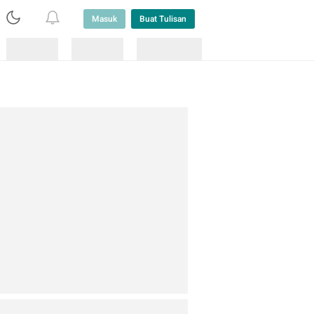
Masuk
Buat Tulisan
Loading
Loading
Lainnya