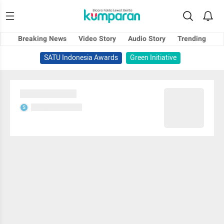
Breaking News
Video Story
Audio Story
Trending
SATU Indonesia Awards
Green Initiative
Sedang memuat...
Sedang memuat...
S