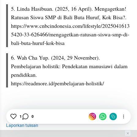
5. Linda Hasibuan. (2025, 16 April). Mengagetkan! 
Ratusan Siswa SMP di Bali Buta Huruf, Kok Bisa?.
https://www.cnbcindonesia.com/lifestyle/2025041613
5420-33-626466/mengagetkan-ratusan-siswa-smp-di-
bali-buta-huruf-kok-bisa
6. Wah Cha Yup. (2024, 29 November). 
Pembelajaran holistik: Pendekatan manusiawi dalam 
pendidikan.
https://readmore.id/pembelajaran-holistik/
Kurikulum
Kurikulum Merdeka
Pendidikan
1
0
Laporkan tulisan
Tim Editor