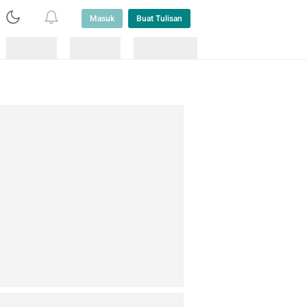
Masuk
Buat Tulisan
Loading
Loading
Lainnya