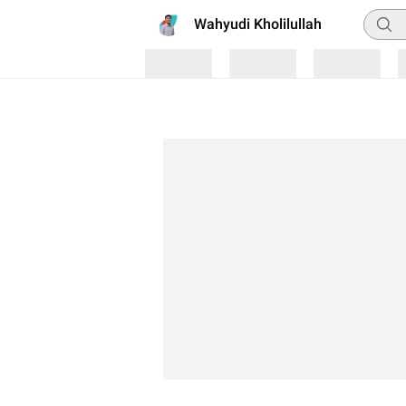
Pencar
Wahyudi Kholilullah
Loading
Loading
Loading