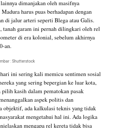
 lainnya dimanjakan oleh masifnya 
u Madura harus puas berhadapan dengan 
di jalur arteri seperti Blega atau Galis. 
 tanah garam ini pernah dilingkari oleh rel 
lometer di era kolonial, sebelum akhirnya 
0-an.
ambar : Shutterstock
ari ini sering kali memicu sentimen sosial 
reka yang sering bepergian ke luar kota, 
pilih kasih dalam pematokan pasak 
 menanggalkan aspek politis dan 
objektif, ada kalkulasi teknis yang tidak 
bisa dibantah dan tidak semua masyarakat mengetahui hal ini. Ada logika 
njelaskan mengapa rel kereta tidak bisa 