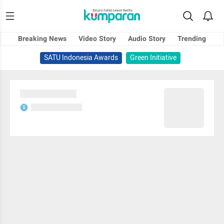
Breaking News
Video Story
Audio Story
Trending
SATU Indonesia Awards
Green Initiative
Sedang memuat...
Sedang memuat...
S