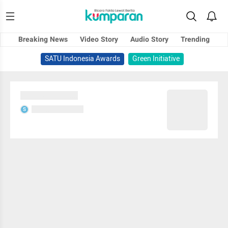
Breaking News
Video Story
Audio Story
Trending
SATU Indonesia Awards
Green Initiative
Sedang memuat...
Sedang memuat...
S