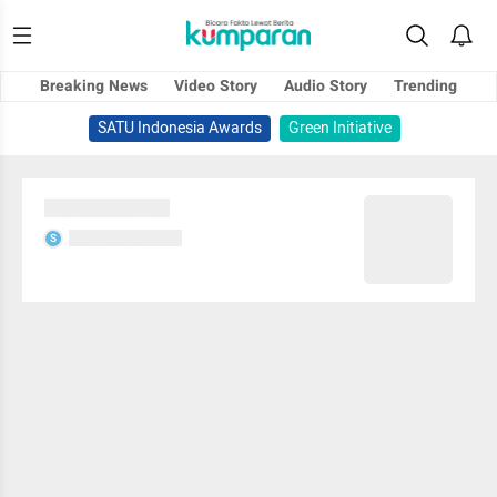
Breaking News
Video Story
Audio Story
Trending
SATU Indonesia Awards
Green Initiative
Sedang memuat...
Sedang memuat...
S